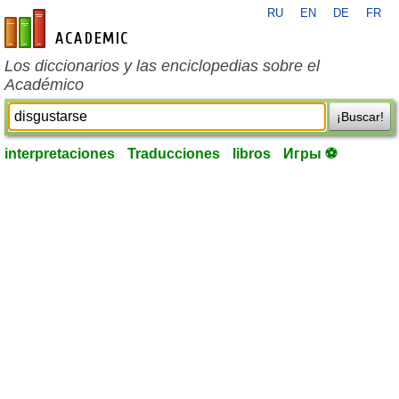
RU
EN
DE
FR
es-academic.com
Los diccionarios y las enciclopedias sobre el
Académico
¡Buscar!
interpretaciones
Traducciones
libros
Игры ⚽