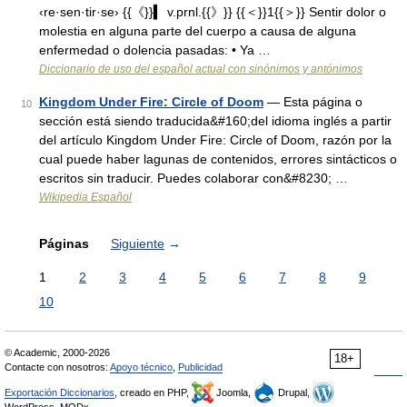
‹re·sen·tir·se› {{《}}▍ v.prnl.{{》}} {{＜}}1{{＞}} Sentir dolor o
molestia en alguna parte del cuerpo a causa de alguna
enfermedad o dolencia pasadas: • Ya …
Diccionario de uso del español actual con sinónimos y antónimos
Kingdom Under Fire: Circle of Doom
— Esta página o
10
sección está siendo traducida&#160;del idioma inglés a partir
del artículo Kingdom Under Fire: Circle of Doom, razón por la
cual puede haber lagunas de contenidos, errores sintácticos o
escritos sin traducir. Puedes colaborar con&#8230; …
Wikipedia Español
Páginas
Siguiente
→
1
2
3
4
5
6
7
8
9
10
© Academic, 2000-2026
18+
Contacte con nosotros:
Apoyo técnico
,
Publicidad
Exportación Diccionarios
, creado en PHP,
Joomla,
Drupal,