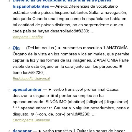
Diferencias de vocabulario estándar entre países
3
hispanohablantes
— Anexo:Diferencias de vocabulario
estándar entre países hispanohablantes Saltar a navegación,
búsqueda Cuando una lengua como la española se habla en
tal cantidad de países distintos, no es sorprendente que en
cada país se hayan desarrollado&#8230; …
Wikipedia Español
Ojo
— (Del lat. oculus.) ► sustantivo masculino 1 ANATOMÍA
4
Órgano de la vista en los hombres y los animales, que permite
captar la luz y las formas de las imágenes. 2 ANATOMÍA Parte
visible de este órgano en la cara junto con los párpados: ■
tiene los&#8230; …
Enciclopedia Universal
apesadumbrar
— ► verbo transitivo/ pronominal Causar
5
desazón o disgusto: ■ al perder su empleo se ha
apesadumbrado. SINÓNIMO [abatirse] [afligirse] [disgustarse]
* * * apesadumbrar tr. Causar a ↘alguien pesadumbre, pena o
disgusto. ⊚ («con, de, por») prnl.&#8230; …
Enciclopedia Universal
desganar
— ► verbo transitivo 1 Quitar las ganas de hacer
6