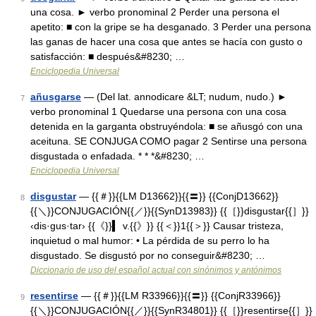
una cosa. ► verbo pronominal 2 Perder una persona el
apetito: ■ con la gripe se ha desganado. 3 Perder una persona
las ganas de hacer una cosa que antes se hacía con gusto o
satisfacción: ■ después&#8230; …
Enciclopedia Universal
añusgarse
— (Del lat. annodicare &LT; nudum, nudo.) ►
7
verbo pronominal 1 Quedarse una persona con una cosa
detenida en la garganta obstruyéndola: ■ se añusgó con una
aceituna. SE CONJUGA COMO pagar 2 Sentirse una persona
disgustada o enfadada. * * *&#8230; …
Enciclopedia Universal
disgustar
— {{＃}}{{LM D13662}}{{〓}} {{ConjD13662}}
8
{{＼}}CONJUGACIÓN{{／}}{{SynD13983}} {{［}}disgustar{{］}}
‹dis·gus·tar› {{《}}▍ v.{{》}} {{＜}}1{{＞}} Causar tristeza,
inquietud o mal humor: • La pérdida de su perro lo ha
disgustado. Se disgustó por no conseguir&#8230; …
Diccionario de uso del español actual con sinónimos y antónimos
resentirse
— {{＃}}{{LM R33966}}{{〓}} {{ConjR33966}}
9
{{＼}}CONJUGACIÓN{{／}}{{SynR34801}} {{［}}resentirse{{］}}