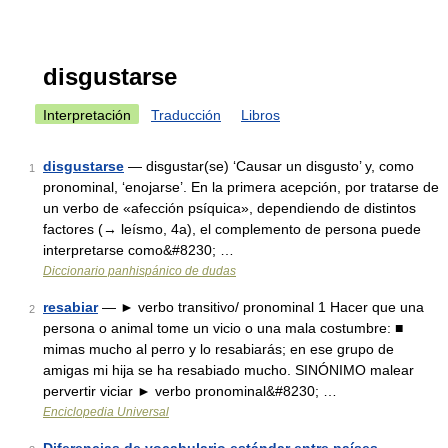
disgustarse
Interpretación
Traducción
Libros
disgustarse
— disgustar(se) ‘Causar un disgusto’ y, como
1
pronominal, ‘enojarse’. En la primera acepción, por tratarse de
un verbo de «afección psíquica», dependiendo de distintos
factores (→ leísmo, 4a), el complemento de persona puede
interpretarse como&#8230; …
Diccionario panhispánico de dudas
resabiar
— ► verbo transitivo/ pronominal 1 Hacer que una
2
persona o animal tome un vicio o una mala costumbre: ■
mimas mucho al perro y lo resabiarás; en ese grupo de
amigas mi hija se ha resabiado mucho. SINÓNIMO malear
pervertir viciar ► verbo pronominal&#8230; …
Enciclopedia Universal